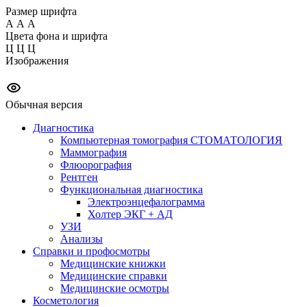
Размер шрифта
А
А
А
Цвета фона и шрифта
Ц
Ц
Ц
Изображения
Обычная версия
Диагностика
Компьютерная томография СТОМАТОЛОГИЯ
Маммография
Флюорография
Рентген
Функциональная диагностика
Электроэнцефалограмма
Холтер ЭКГ + АД
УЗИ
Анализы
Справки и профосмотры
Медицинские книжки
Медицинские справки
Медицинские осмотры
Косметология