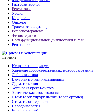
Гастроэнтеролог
Ревматолог
Уролог
Кардиолог
Онколог
Травматолог-ортопед
Рефлексотерапевт
Физиотерапевт
Врач функциональной диагностики и УЗИ
Рентгенолог
Лечение
Исправление прикуса
Удаление доброкачественных новообразований
Лабиопластика
Внутриматочная инсеминация
Дерматоскопия
Установка брекет-систем
Эстетическая стоматология
Стоматолог хирург имплантолог ортопед
Стоматолог-терапевт
Пародонтология
Коронки на зуб