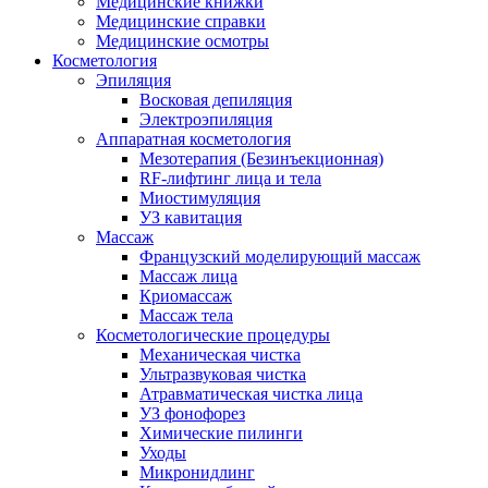
Медицинские книжки
Медицинские справки
Медицинские осмотры
Косметология
Эпиляция
Восковая депиляция
Электроэпиляция
Аппаратная косметология
Мезотерапия (Безинъекционная)
RF-лифтинг лица и тела
Миостимуляция
УЗ кавитация
Массаж
Французский моделирующий массаж
Массаж лица
Криомассаж
Массаж тела
Косметологические процедуры
Механическая чистка
Ультразвуковая чистка
Атравматическая чистка лица
УЗ фонофорез
Химические пилинги
Уходы
Микронидлинг