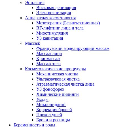
Эпиляция
Восковая депиляция
Электроэпиляция
Аппаратная косметология
Мезотерапия (Безинъекционная)
RF-лифтинг лица и тела
Миостимуляция
УЗ кавитация
Массаж
Французский моделирующий массаж
Массаж лица
Криомассаж
Массаж тела
Косметологические процедуры
Механическая чистка
Ультразвуковая чистка
Атравматическая чистка лица
УЗ фонофорез
Химические пилинги
Уходы
Микронидлинг
Коррекция бровей
Прокол ушей
Брови и ресницы
Беременность и роды