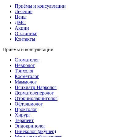
Приёмы и консультации
Лечение
Цены
ДМС
Акции
О клинике
Контакты
Приёмы и консультации
Стоматолог
Невролог
Трихолог
Косметолог
Маммолог
Психиатр-Нарколог
Дерматовенеролог
Оториноларинголог
Офтальмолог
Проктолог
Хирург
Терапевт
Эндокринолог
Гинеколог (акушер)
Мануальный терапевт