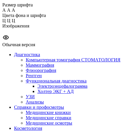
Размер шрифта
А
А
А
Цвета фона и шрифта
Ц
Ц
Ц
Изображения
Обычная версия
Диагностика
Компьютерная томография СТОМАТОЛОГИЯ
Маммография
Флюорография
Рентген
Функциональная диагностика
Электроэнцефалограмма
Холтер ЭКГ + АД
УЗИ
Анализы
Справки и профосмотры
Медицинские книжки
Медицинские справки
Медицинские осмотры
Косметология