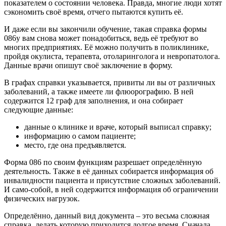
показателем о состоянии человека. Правда, многие люди хотят
сэкономить своё время, отчего пытаются купить её.
И даже если вы закончили обучение, такая справка формы
086у вам снова может понадобиться, ведь её требуют во
многих предприятиях. Её можно получить в поликлинике,
пройдя окулиста, терапевта, отоларинголога и невропатолога.
Данные врачи опишут своё заключение в форму.
В графах справки указывается, привиты ли вы от различных
заболеваний, а также имеете ли флюорографию. В ней
содержится 12 граф для заполнения, и она собирает
следующие данные:
данные о клинике и враче, который выписал справку;
информацию о самом пациенте;
место, где она предъявляется.
Форма 086 по своим функциям разрешает определённую
деятельность. Также в её данных собирается информация об
инвалидности пациента и присутствие сложных заболеваний.
И само-собой, в ней содержится информация об ограничении
физических нагрузок.
Определённо, данный вид документа – это весьма сложная
справка, делать которую приходится долгое время. Сначала