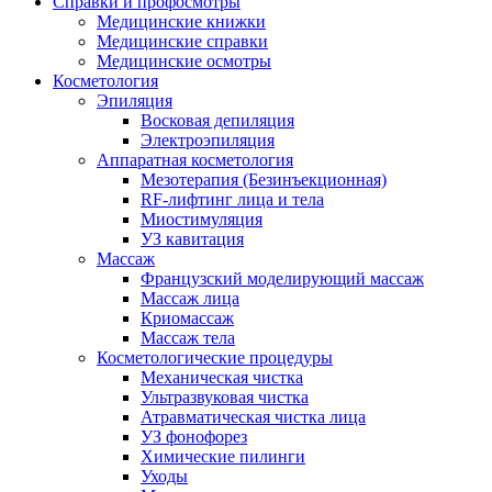
Справки и профосмотры
Медицинские книжки
Медицинские справки
Медицинские осмотры
Косметология
Эпиляция
Восковая депиляция
Электроэпиляция
Аппаратная косметология
Мезотерапия (Безинъекционная)
RF-лифтинг лица и тела
Миостимуляция
УЗ кавитация
Массаж
Французский моделирующий массаж
Массаж лица
Криомассаж
Массаж тела
Косметологические процедуры
Механическая чистка
Ультразвуковая чистка
Атравматическая чистка лица
УЗ фонофорез
Химические пилинги
Уходы