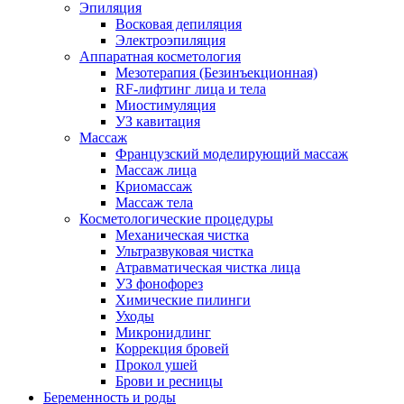
Эпиляция
Восковая депиляция
Электроэпиляция
Аппаратная косметология
Мезотерапия (Безинъекционная)
RF-лифтинг лица и тела
Миостимуляция
УЗ кавитация
Массаж
Французский моделирующий массаж
Массаж лица
Криомассаж
Массаж тела
Косметологические процедуры
Механическая чистка
Ультразвуковая чистка
Атравматическая чистка лица
УЗ фонофорез
Химические пилинги
Уходы
Микронидлинг
Коррекция бровей
Прокол ушей
Брови и ресницы
Беременность и роды