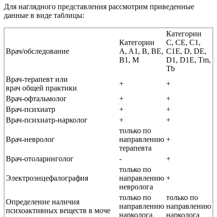
Для наглядного представления рассмотрим приведенные
данные в виде таблицы:
Категории
Категории
С, CE, C1,
Врач/обследование
A, A1, B, BE,
C1E, D, DE,
B1, M
D1, D1E, Tm,
Тb
Врач-терапевт или
+
+
врач общей практики
Врач-офтальмолог
+
+
Врач-психиатр
+
+
Врач-психиатр-нарколог
+
+
только по
Врач-невролог
направлению
+
терапевта
Врач-отоларинголог
-
+
только по
Электроэнцефалография
направлению
+
невролога
только по
только по
Определение наличия
направлению
направлению
психоактивных веществ в моче
нарколога
нарколога