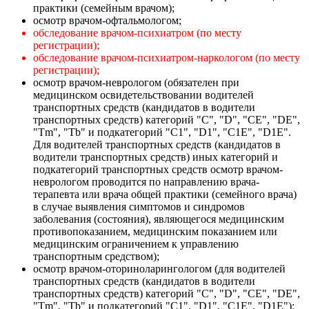
практики (семейным врачом);
осмотр врачом-офтальмологом;
обследование врачом-психиатром (по месту
регистрации);
обследование врачом-психиатром-наркологом (по месту
регистрации);
осмотр врачом-неврологом (обязателен при
медицинском освидетельствовании водителей
транспортных средств (кандидатов в водители
транспортных средств) категорий "С", "D", "СЕ", "DE",
"Tm", "Тb" и подкатегорий "С1", "D1", "С1Е", "D1E".
Для водителей транспортных средств (кандидатов в
водители транспортных средств) иных категорий и
подкатегорий транспортных средств осмотр врачом-
неврологом проводится по направлению врача-
терапевта или врача общей практики (семейного врача)
в случае выявления симптомов и синдромов
заболевания (состояния), являющегося медицинским
противопоказанием, медицинским показанием или
медицинским ограничением к управлению
транспортным средством);
осмотр врачом-оториноларингологом (для водителей
транспортных средств (кандидатов в водители
транспортных средств) категорий "С", "D", "СЕ", "DE",
"Tm", "Тb" и подкатегорий "С1", "D1", "С1Е", "D1E");