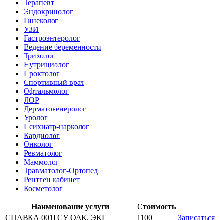
Терапевт
Эндокринолог
Гинеколог
УЗИ
Гастроэнтеролог
Ведение беременности
Трихолог
Нутрициолог
Проктолог
Спортивный врач
Офтальмолог
ЛОР
Дерматовенеролог
Уролог
Психиатр-нарколог
Кардиолог
Онколог
Ревматолог
Маммолог
Травматолог-Ортопед
Рентген кабинет
Косметолог
Наименование услуги
Стоимость
СПАВКА 001ГСУ ОАК, ЭКГ
1100
Записаться