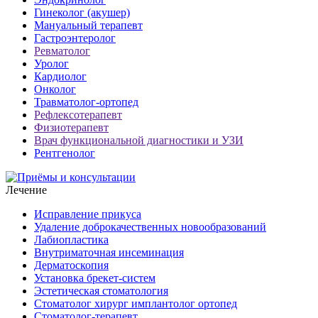
Гинеколог (акушер)
Мануальный терапевт
Гастроэнтеролог
Ревматолог
Уролог
Кардиолог
Онколог
Травматолог-ортопед
Рефлексотерапевт
Физиотерапевт
Врач функциональной диагностики и УЗИ
Рентгенолог
Лечение
Исправление прикуса
Удаление доброкачественных новообразований
Лабиопластика
Внутриматочная инсеминация
Дерматоскопия
Установка брекет-систем
Эстетическая стоматология
Стоматолог хирург имплантолог ортопед
Стоматолог-терапевт