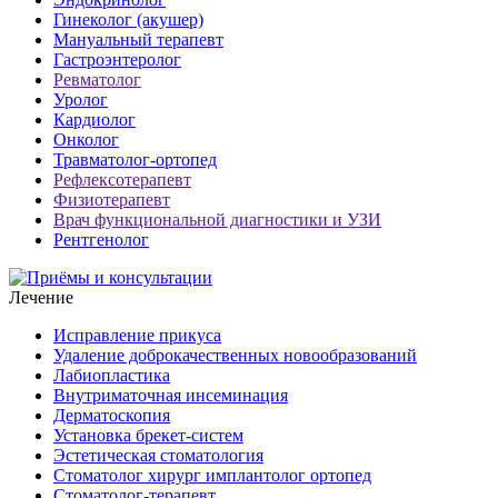
Гинеколог (акушер)
Мануальный терапевт
Гастроэнтеролог
Ревматолог
Уролог
Кардиолог
Онколог
Травматолог-ортопед
Рефлексотерапевт
Физиотерапевт
Врач функциональной диагностики и УЗИ
Рентгенолог
Лечение
Исправление прикуса
Удаление доброкачественных новообразований
Лабиопластика
Внутриматочная инсеминация
Дерматоскопия
Установка брекет-систем
Эстетическая стоматология
Стоматолог хирург имплантолог ортопед
Стоматолог-терапевт