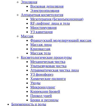
Эпиляция
Восковая депиляция
Электроэпиляция
Аппаратная косметология
Мезотерапия (Безинъекционная)
RF-лифтинг лица и тела
Миостимуляция
УЗ кавитация
Массаж
Французский моделирующий массаж
Массаж лица
Криомассаж
Массаж тела
Косметологические процедуры
Механическая чистка
Ультразвуковая чистка
Атравматическая чистка лица
УЗ фонофорез
Химические пилинги
Уходы
Микронидлинг
Коррекция бровей
Прокол ушей
Брови и ресницы
Беременность и роды