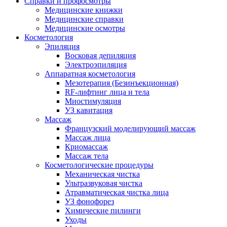
Справки и профосмотры
Медицинские книжки
Медицинские справки
Медицинские осмотры
Косметология
Эпиляция
Восковая депиляция
Электроэпиляция
Аппаратная косметология
Мезотерапия (Безинъекционная)
RF-лифтинг лица и тела
Миостимуляция
УЗ кавитация
Массаж
Французский моделирующий массаж
Массаж лица
Криомассаж
Массаж тела
Косметологические процедуры
Механическая чистка
Ультразвуковая чистка
Атравматическая чистка лица
УЗ фонофорез
Химические пилинги
Уходы