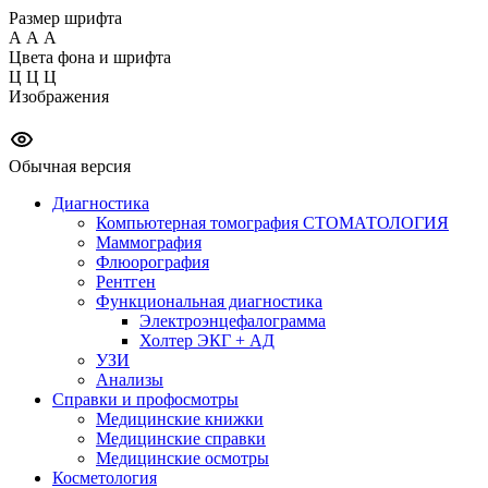
Размер шрифта
А
А
А
Цвета фона и шрифта
Ц
Ц
Ц
Изображения
Обычная версия
Диагностика
Компьютерная томография СТОМАТОЛОГИЯ
Маммография
Флюорография
Рентген
Функциональная диагностика
Электроэнцефалограмма
Холтер ЭКГ + АД
УЗИ
Анализы
Справки и профосмотры
Медицинские книжки
Медицинские справки
Медицинские осмотры
Косметология