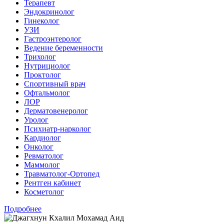
Терапевт
Эндокринолог
Гинеколог
УЗИ
Гастроэнтеролог
Ведение беременности
Трихолог
Нутрициолог
Проктолог
Спортивный врач
Офтальмолог
ЛОР
Дерматовенеролог
Уролог
Психиатр-нарколог
Кардиолог
Онколог
Ревматолог
Маммолог
Травматолог-Ортопед
Рентген кабинет
Косметолог
Подробнее