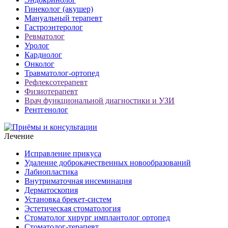
Гинеколог (акушер)
Мануальный терапевт
Гастроэнтеролог
Ревматолог
Уролог
Кардиолог
Онколог
Травматолог-ортопед
Рефлексотерапевт
Физиотерапевт
Врач функциональной диагностики и УЗИ
Рентгенолог
Лечение
Исправление прикуса
Удаление доброкачественных новообразований
Лабиопластика
Внутриматочная инсеминация
Дерматоскопия
Установка брекет-систем
Эстетическая стоматология
Стоматолог хирург имплантолог ортопед
Стоматолог-терапевт