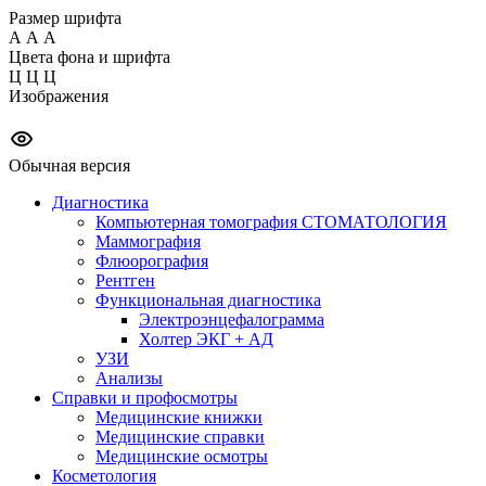
Размер шрифта
А
А
А
Цвета фона и шрифта
Ц
Ц
Ц
Изображения
Обычная версия
Диагностика
Компьютерная томография СТОМАТОЛОГИЯ
Маммография
Флюорография
Рентген
Функциональная диагностика
Электроэнцефалограмма
Холтер ЭКГ + АД
УЗИ
Анализы
Справки и профосмотры
Медицинские книжки
Медицинские справки
Медицинские осмотры
Косметология