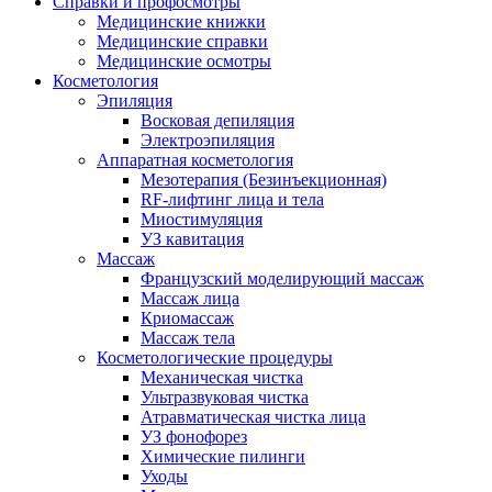
Справки и профосмотры
Медицинские книжки
Медицинские справки
Медицинские осмотры
Косметология
Эпиляция
Восковая депиляция
Электроэпиляция
Аппаратная косметология
Мезотерапия (Безинъекционная)
RF-лифтинг лица и тела
Миостимуляция
УЗ кавитация
Массаж
Французский моделирующий массаж
Массаж лица
Криомассаж
Массаж тела
Косметологические процедуры
Механическая чистка
Ультразвуковая чистка
Атравматическая чистка лица
УЗ фонофорез
Химические пилинги
Уходы