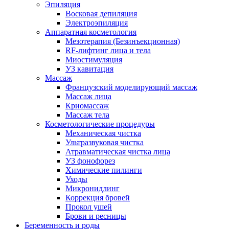
Эпиляция
Восковая депиляция
Электроэпиляция
Аппаратная косметология
Мезотерапия (Безинъекционная)
RF-лифтинг лица и тела
Миостимуляция
УЗ кавитация
Массаж
Французский моделирующий массаж
Массаж лица
Криомассаж
Массаж тела
Косметологические процедуры
Механическая чистка
Ультразвуковая чистка
Атравматическая чистка лица
УЗ фонофорез
Химические пилинги
Уходы
Микронидлинг
Коррекция бровей
Прокол ушей
Брови и ресницы
Беременность и роды