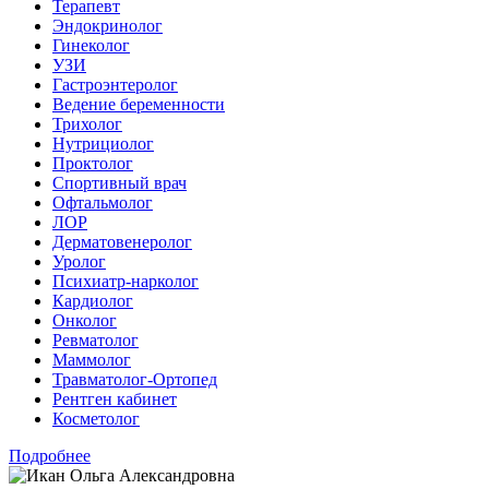
Терапевт
Эндокринолог
Гинеколог
УЗИ
Гастроэнтеролог
Ведение беременности
Трихолог
Нутрициолог
Проктолог
Спортивный врач
Офтальмолог
ЛОР
Дерматовенеролог
Уролог
Психиатр-нарколог
Кардиолог
Онколог
Ревматолог
Маммолог
Травматолог-Ортопед
Рентген кабинет
Косметолог
Подробнее