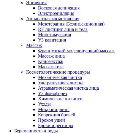
Эпиляция
Восковая депиляция
Электроэпиляция
Аппаратная косметология
Мезотерапия (Безинъекционная)
RF-лифтинг лица и тела
Миостимуляция
УЗ кавитация
Массаж
Французский моделирующий массаж
Массаж лица
Криомассаж
Массаж тела
Косметологические процедуры
Механическая чистка
Ультразвуковая чистка
Атравматическая чистка лица
УЗ фонофорез
Химические пилинги
Уходы
Микронидлинг
Коррекция бровей
Прокол ушей
Брови и ресницы
Беременность и роды