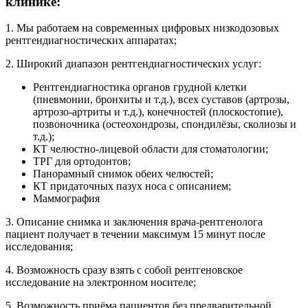
клинике:
1. Мы работаем на современных цифровых низкодозовых
рентгендиагностических аппаратах;
2. Широкий диапазон рентгендиагностических услуг:
Рентгендиагностика органов грудной клетки
(пневмонии, бронхиты и т.д.), всех суставов (артрозы,
артрозо-артриты и т.д.), конечностей (плоскостопие),
позвоночника (остеохондрозы, спондилёзы, сколиозы и
т.д.);
КТ челюстно-лицевой области для стоматологии;
ТРГ для ортодонтов;
Панорамный снимок обеих челюстей;
КТ придаточных пазух носа с описанием;
Маммография
3. Описание снимка и заключения врача-рентгенолога
пациент получает в течении максимум 15 минут после
исследования;
4. Возможность сразу взять с собой рентгеновское
исследование на электронном носителе;
5. Возможность приёма пациентов без предварительной