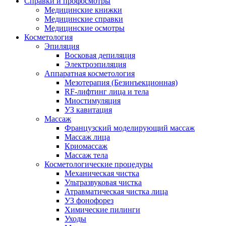
Справки и профосмотры
Медицинские книжки
Медицинские справки
Медицинские осмотры
Косметология
Эпиляция
Восковая депиляция
Электроэпиляция
Аппаратная косметология
Мезотерапия (Безинъекционная)
RF-лифтинг лица и тела
Миостимуляция
УЗ кавитация
Массаж
Французский моделирующий массаж
Массаж лица
Криомассаж
Массаж тела
Косметологические процедуры
Механическая чистка
Ультразвуковая чистка
Атравматическая чистка лица
УЗ фонофорез
Химические пилинги
Уходы