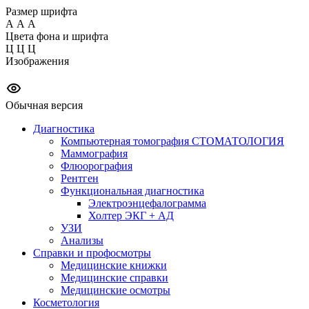
Размер шрифта
А
А
А
Цвета фона и шрифта
Ц
Ц
Ц
Изображения
Обычная версия
Диагностика
Компьютерная томография СТОМАТОЛОГИЯ
Маммография
Флюорография
Рентген
Функциональная диагностика
Электроэнцефалограмма
Холтер ЭКГ + АД
УЗИ
Анализы
Справки и профосмотры
Медицинские книжки
Медицинские справки
Медицинские осмотры
Косметология