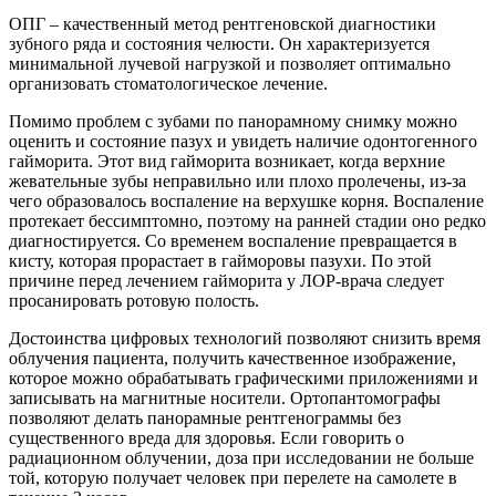
ОПГ – качественный метод рентгеновской диагностики
зубного ряда и состояния челюсти. Он характеризуется
минимальной лучевой нагрузкой и позволяет оптимально
организовать стоматологическое лечение.
Помимо проблем с зубами по панорамному снимку можно
оценить и состояние пазух и увидеть наличие одонтогенного
гайморита. Этот вид гайморита возникает, когда верхние
жевательные зубы неправильно или плохо пролечены, из-за
чего образовалось воспаление на верхушке корня. Воспаление
протекает бессимптомно, поэтому на ранней стадии оно редко
диагностируется. Со временем воспаление превращается в
кисту, которая прорастает в гайморовы пазухи. По этой
причине перед лечением гайморита у ЛОР-врача следует
просанировать ротовую полость.
Достоинства цифровых технологий позволяют снизить время
облучения пациента, получить качественное изображение,
которое можно обрабатывать графическими приложениями и
записывать на магнитные носители. Ортопантомографы
позволяют делать панорамные рентгенограммы без
существенного вреда для здоровья. Если говорить о
радиационном облучении, доза при исследовании не больше
той, которую получает человек при перелете на самолете в