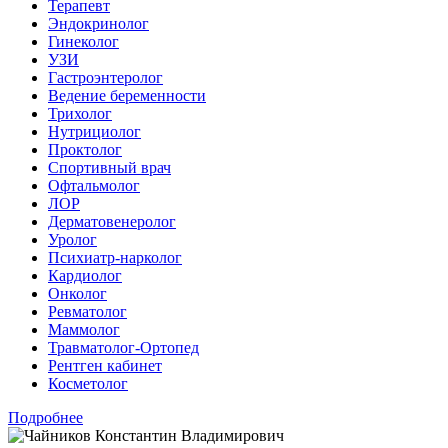
Терапевт
Эндокринолог
Гинеколог
УЗИ
Гастроэнтеролог
Ведение беременности
Трихолог
Нутрициолог
Проктолог
Спортивный врач
Офтальмолог
ЛОР
Дерматовенеролог
Уролог
Психиатр-нарколог
Кардиолог
Онколог
Ревматолог
Маммолог
Травматолог-Ортопед
Рентген кабинет
Косметолог
Подробнее