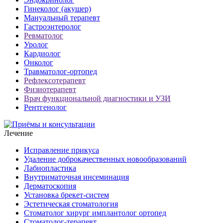
Гинеколог (акушер)
Мануальный терапевт
Гастроэнтеролог
Ревматолог
Уролог
Кардиолог
Онколог
Травматолог-ортопед
Рефлексотерапевт
Физиотерапевт
Врач функциональной диагностики и УЗИ
Рентгенолог
Лечение
Исправление прикуса
Удаление доброкачественных новообразований
Лабиопластика
Внутриматочная инсеминация
Дерматоскопия
Установка брекет-систем
Эстетическая стоматология
Стоматолог хирург имплантолог ортопед
Стоматолог-терапевт