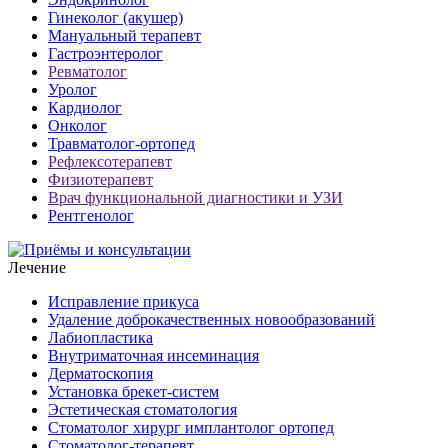
Гинеколог (акушер)
Мануальный терапевт
Гастроэнтеролог
Ревматолог
Уролог
Кардиолог
Онколог
Травматолог-ортопед
Рефлексотерапевт
Физиотерапевт
Врач функциональной диагностики и УЗИ
Рентгенолог
Лечение
Исправление прикуса
Удаление доброкачественных новообразований
Лабиопластика
Внутриматочная инсеминация
Дерматоскопия
Установка брекет-систем
Эстетическая стоматология
Стоматолог хирург имплантолог ортопед
Стоматолог-терапевт