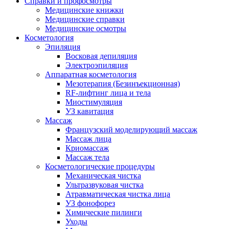
Справки и профосмотры
Медицинские книжки
Медицинские справки
Медицинские осмотры
Косметология
Эпиляция
Восковая депиляция
Электроэпиляция
Аппаратная косметология
Мезотерапия (Безинъекционная)
RF-лифтинг лица и тела
Миостимуляция
УЗ кавитация
Массаж
Французский моделирующий массаж
Массаж лица
Криомассаж
Массаж тела
Косметологические процедуры
Механическая чистка
Ультразвуковая чистка
Атравматическая чистка лица
УЗ фонофорез
Химические пилинги
Уходы