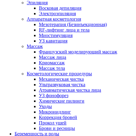
Эпиляция
Восковая депиляция
Электроэпиляция
Аппаратная косметология
Мезотерапия (Безинъекционная)
RF-лифтинг лица и тела
Миостимуляция
УЗ кавитация
Массаж
Французский моделирующий массаж
Массаж лица
Криомассаж
Массаж тела
Косметологические процедуры
Механическая чистка
Ультразвуковая чистка
Атравматическая чистка лица
УЗ фонофорез
Химические пилинги
Уходы
Микронидлинг
Коррекция бровей
Прокол ушей
Брови и ресницы
Беременность и роды