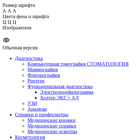
Размер шрифта
А
А
А
Цвета фона и шрифта
Ц
Ц
Ц
Изображения
Обычная версия
Диагностика
Компьютерная томография СТОМАТОЛОГИЯ
Маммография
Флюорография
Рентген
Функциональная диагностика
Электроэнцефалограмма
Холтер ЭКГ + АД
УЗИ
Анализы
Справки и профосмотры
Медицинские книжки
Медицинские справки
Медицинские осмотры
Косметология