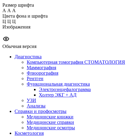
Размер шрифта
А
А
А
Цвета фона и шрифта
Ц
Ц
Ц
Изображения
Обычная версия
Диагностика
Компьютерная томография СТОМАТОЛОГИЯ
Маммография
Флюорография
Рентген
Функциональная диагностика
Электроэнцефалограмма
Холтер ЭКГ + АД
УЗИ
Анализы
Справки и профосмотры
Медицинские книжки
Медицинские справки
Медицинские осмотры
Косметология