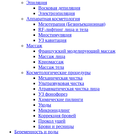
Эпиляция
Восковая депиляция
Электроэпиляция
Аппаратная косметология
Мезотерапия (Безинъекционная)
RF-лифтинг лица и тела
Миостимуляция
УЗ кавитация
Массаж
Французский моделирующий массаж
Массаж лица
Криомассаж
Массаж тела
Косметологические процедуры
Механическая чистка
Ультразвуковая чистка
Атравматическая чистка лица
УЗ фонофорез
Химические пилинги
Уходы
Микронидлинг
Коррекция бровей
Прокол ушей
Брови и ресницы
Беременность и роды