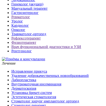
Гинеколог (акушер)
Мануальный терапевт
Гастроэнтеролог
Ревматолог
Уролог
Кардиолог
Онколог
Травматолог-ортопед
Рефлексотерапевт
Физиотерапевт
Врач функциональной диагностики и УЗИ
Рентгенолог
Лечение
Исправление прикуса
Удаление доброкачественных новообразований
Лабиопластика
Внутриматочная инсеминация
Дерматоскопия
Установка брекет-систем
Эстетическая стоматология
Стоматолог хирург имплантолог ортопед
Стоматолог-терапевт