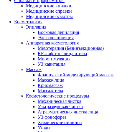
Справки и профосмотры
Медицинские книжки
Медицинские справки
Медицинские осмотры
Косметология
Эпиляция
Восковая депиляция
Электроэпиляция
Аппаратная косметология
Мезотерапия (Безинъекционная)
RF-лифтинг лица и тела
Миостимуляция
УЗ кавитация
Массаж
Французский моделирующий массаж
Массаж лица
Криомассаж
Массаж тела
Косметологические процедуры
Механическая чистка
Ультразвуковая чистка
Атравматическая чистка лица
УЗ фонофорез
Химические пилинги
Уходы