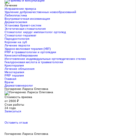
Лечение
Исправление прикуса
Удаление доброкачественных новообразований
Лабиопластика
Внутриматочная инсеминация
Дерматоскопия
Установка брекет-систем
Эстетическая стоматология
Стоматолог хирург имплантолог ортопед
Стоматолог-терапевт
Пародонтология
Коронки на зуб
Лечение перхоти
Ударно-волновая терапия (УВТ)
PRP в травматологии и ортопедии
Кинезиотейпирование
Изготовление индивидуальных ортопедических стелек
Гиалуроновая кислота в травматологии
Криотерапия
Лечение облысения
Мезотерапия
PRP терапия
Главная
Врачи
Дерматовенеролог
Гончаренко Лариса Олеговна
Стоимость приема
от 2600 ₽
Стаж работы
24 года
Записаться
Оставить отзыв
Гончаренко Лариса Олеговна