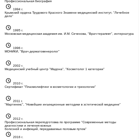
Профессиональная биография
1994 г.
Крымский ордена Трудового Красного Знамени медицинский институт, "Лечебное
дело"
1995 г.
Московская медицинская академия им. И.М. Сеченова, "Врач-терапевт", интернатура
1996 г.
МОНИКИ, "Врач дерматовенеролог"
2002 г.
Медицинский учебный центр "Мадона", "Косметолог 1 категории"
2010 г.
Сертификат "Плазмолифтинг в косметологии и трихологии"
2011 г.
"Мартинекс", "Новейшие инъекционные методики в эстетической медицине"
2012 г.
Профессиональная переподготовка по программе "Современные методы
диагностики и лечения кожных
болезней и инфекций, передаваемых половым путем"
2016 г.