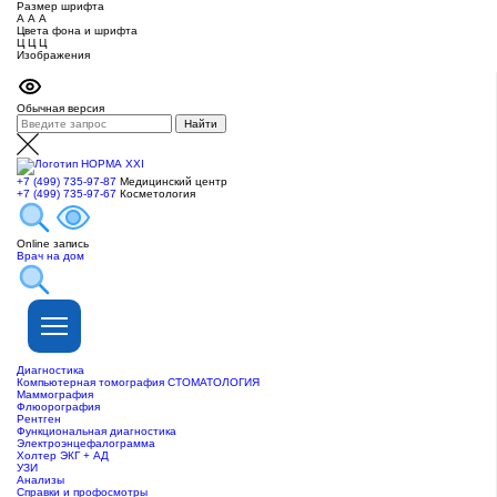
Размер шрифта
А
А
А
Цвета фона и шрифта
Ц
Ц
Ц
Изображения
Обычная версия
+7 (499) 735-97-87
Медицинский центр
+7 (499) 735-97-67
Косметология
Online запись
Врач на дом
Диагностика
Компьютерная томография СТОМАТОЛОГИЯ
Маммография
Флюорография
Рентген
Функциональная диагностика
Электроэнцефалограмма
Холтер ЭКГ + АД
УЗИ
Анализы
Справки и профосмотры