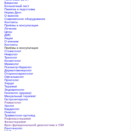
Вакансии
Больничный лист
Памятка и подготовка
Норма Дент
О важном
Современное оборудование
Контакты
Приёмы и консультации
Лечение
Цены
ДМС
Акции
О клинике
Контакты
Приёмы и консультации
Стоматолог
Невролог
Трихолог
Косметолог
Маммолог
Психиатр-Нарколог
Дерматовенеролог
Оториноларинголог
Офтальмолог
Проктолог
Хирург
Терапевт
Эндокринолог
Гинеколог (акушер)
Мануальный терапевт
Гастроэнтеролог
Ревматолог
Уролог
Кардиолог
Онколог
Травматолог-ортопед
Рефлексотерапевт
Физиотерапевт
Врач функциональной диагностики и УЗИ
Рентгенолог