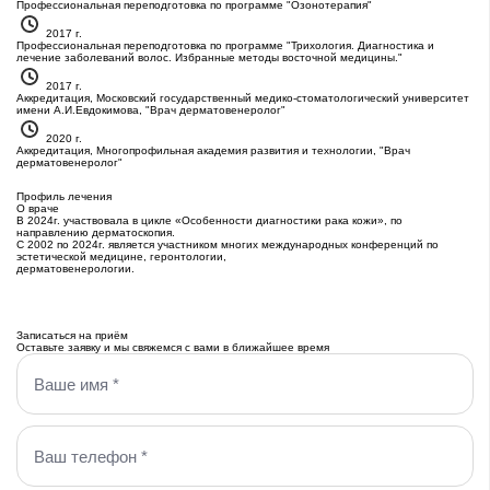
Профессиональная переподготовка по программе "Озонотерапия"
2017 г.
Профессиональная переподготовка по программе "Трихология. Диагностика и
лечение заболеваний волос. Избранные методы восточной медицины."
2017 г.
Аккредитация, Московский государственный медико-стоматологический университет
имени А.И.Евдокимова, "Врач дерматовенеролог"
2020 г.
Аккредитация, Многопрофильная академия развития и технологии, "Врач
дерматовенеролог"
Профиль лечения
О враче
В 2024г. участвовала в цикле «Особенности диагностики рака кожи», по
направлению дерматоскопия.
С 2002 по 2024г. является участником многих международных конференций по
эстетической медицине, геронтологии,
дерматовенерологии.
Записаться на приём
Оставьте заявку и мы свяжемся с вами в ближайшее время