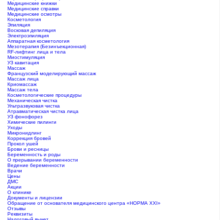
Медицинские книжки
Медицинские справки
Медицинские осмотры
Косметология
Эпиляция
Восковая депиляция
Электроэпиляция
Аппаратная косметология
Мезотерапия (Безинъекционная)
RF-лифтинг лица и тела
Миостимуляция
УЗ кавитация
Массаж
Французский моделирующий массаж
Массаж лица
Криомассаж
Массаж тела
Косметологические процедуры
Механическая чистка
Ультразвуковая чистка
Атравматическая чистка лица
УЗ фонофорез
Химические пилинги
Уходы
Микронидлинг
Коррекция бровей
Прокол ушей
Брови и ресницы
Беременность и роды
О прерывании беременности
Ведение беременности
Врачи
Цены
ДМС
Акции
О клинике
Документы и лицензии
Обращение от основателя медицинского центра «НОРМА ХХI»
Отзывы
Реквизиты
Налоговый вычет