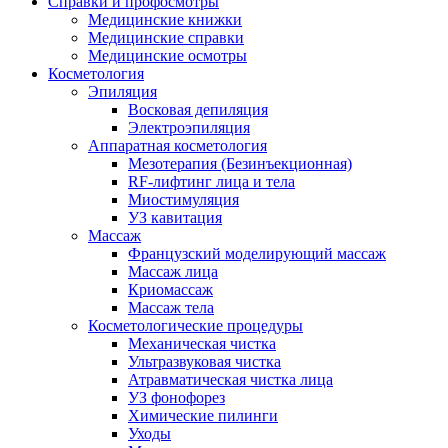
Справки и профосмотры
Медицинские книжки
Медицинские справки
Медицинские осмотры
Косметология
Эпиляция
Восковая депиляция
Электроэпиляция
Аппаратная косметология
Мезотерапия (Безинъекционная)
RF-лифтинг лица и тела
Миостимуляция
УЗ кавитация
Массаж
Французский моделирующий массаж
Массаж лица
Криомассаж
Массаж тела
Косметологические процедуры
Механическая чистка
Ультразвуковая чистка
Атравматическая чистка лица
УЗ фонофорез
Химические пилинги
Уходы