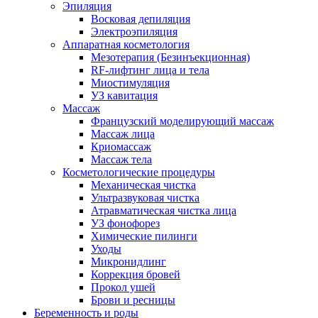
Эпиляция
Восковая депиляция
Электроэпиляция
Аппаратная косметология
Мезотерапия (Безинъекционная)
RF-лифтинг лица и тела
Миостимуляция
УЗ кавитация
Массаж
Французский моделирующий массаж
Массаж лица
Криомассаж
Массаж тела
Косметологические процедуры
Механическая чистка
Ультразвуковая чистка
Атравматическая чистка лица
УЗ фонофорез
Химические пилинги
Уходы
Микронидлинг
Коррекция бровей
Прокол ушей
Брови и ресницы
Беременность и роды