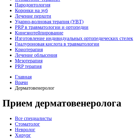
Пародонтология
Коронки на зуб
Лечение перхоти
Ударно-волновая терапия (УВТ)
PRP в травматологии и ортопедии
Кинезиотейпирование
Изготовление индивидуальных ортопедических стелек
Гиалуроновая кислота в травматологии
Криотерапия
Лечение облысения
Мезотерапия
PRP терапия
Главная
Врачи
Дерматовенеролог
Прием дерматовенеролога
Все специалисты
Стоматолог
Невролог
Хирург