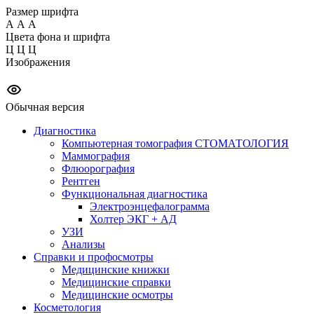
Размер шрифта
А
А
А
Цвета фона и шрифта
Ц
Ц
Ц
Изображения
Обычная версия
Диагностика
Компьютерная томография СТОМАТОЛОГИЯ
Маммография
Флюорография
Рентген
Функциональная диагностика
Электроэнцефалограмма
Холтер ЭКГ + АД
УЗИ
Анализы
Справки и профосмотры
Медицинские книжки
Медицинские справки
Медицинские осмотры
Косметология