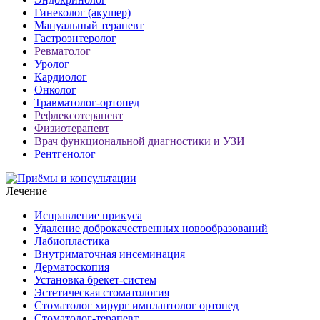
Гинеколог (акушер)
Мануальный терапевт
Гастроэнтеролог
Ревматолог
Уролог
Кардиолог
Онколог
Травматолог-ортопед
Рефлексотерапевт
Физиотерапевт
Врач функциональной диагностики и УЗИ
Рентгенолог
Лечение
Исправление прикуса
Удаление доброкачественных новообразований
Лабиопластика
Внутриматочная инсеминация
Дерматоскопия
Установка брекет-систем
Эстетическая стоматология
Стоматолог хирург имплантолог ортопед
Стоматолог-терапевт