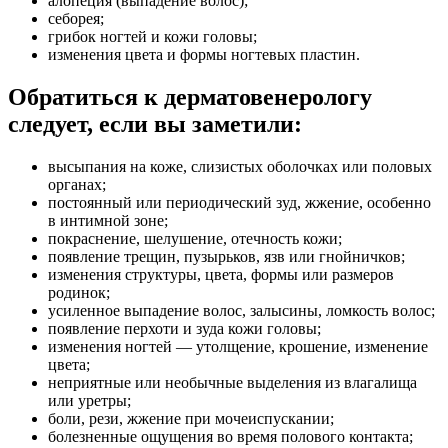
алопеция (выпадение волос);
себорея;
грибок ногтей и кожи головы;
изменения цвета и формы ногтевых пластин.
Обратиться к дерматовенерологу
следует, если вы заметили:
высыпания на коже, слизистых оболочках или половых
органах;
постоянный или периодический зуд, жжение, особенно
в интимной зоне;
покраснение, шелушение, отечность кожи;
появление трещин, пузырьков, язв или гнойничков;
изменения структуры, цвета, формы или размеров
родинок;
усиленное выпадение волос, залысины, ломкость волос;
появление перхоти и зуда кожи головы;
изменения ногтей — утолщение, крошение, изменение
цвета;
неприятные или необычные выделения из влагалища
или уретры;
боли, рези, жжение при мочеиспускании;
болезненные ощущения во время полового контакта;