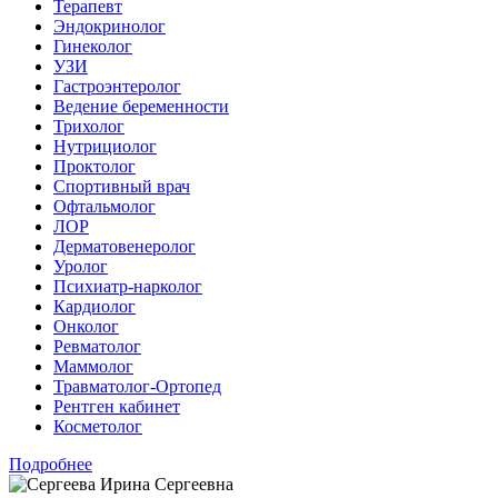
Терапевт
Эндокринолог
Гинеколог
УЗИ
Гастроэнтеролог
Ведение беременности
Трихолог
Нутрициолог
Проктолог
Спортивный врач
Офтальмолог
ЛОР
Дерматовенеролог
Уролог
Психиатр-нарколог
Кардиолог
Онколог
Ревматолог
Маммолог
Травматолог-Ортопед
Рентген кабинет
Косметолог
Подробнее