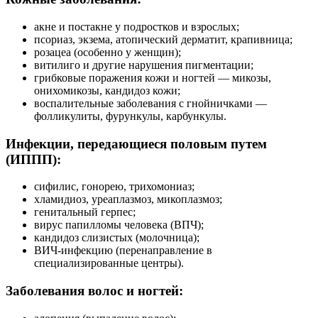
акне и постакне у подростков и взрослых;
псориаз, экзема, атопический дерматит, крапивница;
розацеа (особенно у женщин);
витилиго и другие нарушения пигментации;
грибковые поражения кожи и ногтей — микозы,
онихомикозы, кандидоз кожи;
воспалительные заболевания с гнойничками —
фолликулиты, фурункулы, карбункулы.
Инфекции, передающиеся половым путем
(ИППП):
сифилис, гонорею, трихомониаз;
хламидиоз, уреаплазмоз, микоплазмоз;
генитальный герпес;
вирус папилломы человека (ВПЧ);
кандидоз слизистых (молочница);
ВИЧ-инфекцию (перенаправление в
специализированные центры).
Заболевания волос и ногтей: