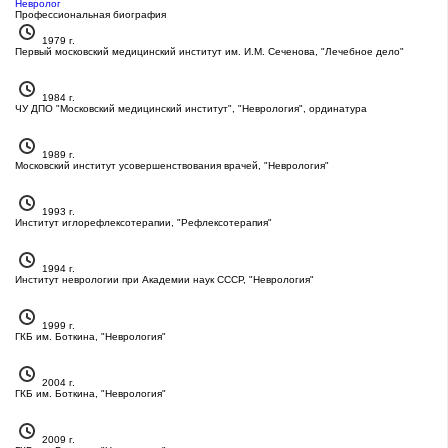
Невролог
Профессиональная биография
1979 г.
Первый московский медицинский институт им. И.М. Сеченова, "Лечебное дело"
1984 г.
ЧУ ДПО "Московский медицинский институт", "Неврология", ординатура
1989 г.
Московский институт усовершенствования врачей, "Неврология"
1993 г.
Институт иглорефлексотерапии, "Рефлексотерапия"
1994 г.
Институт неврологии при Академии наук СССР, "Неврология"
1999 г.
ГКБ им. Боткина, "Неврология"
2004 г.
ГКБ им. Боткина, "Неврология"
2009 г.