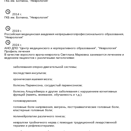
ГКБ им. Боткина, "Неврология"
2014 г.
ГКБ им. Боткина, "Неврология"
2019 г.
Российская медицинская академия непрерывногопрофессионального образования,
"Неврология"
2024 г.
АНО ДПО "Центр медицинского и корпоративного образования", "Неврология"
Профиль лечения
В качестве взрослого врача-невролога Светлана Марковна занимается лечением и
ведением пациентов с различными патологиями:
заболевания опорно-двигательной системы;
последствия инсультов;
хроническая ишемия мозга;
болезнь Паркинсона, сосудистый паркинсонизм;
болезнь Альцгеймера и другие заболевания с нарушением когнитивных
функций (память, внимание, обучаемость и т.д.);
головокружения;
головные боли напряжения, мигрень, посттравматические головные боли,
кластерные головные боли;
полинейропатии различного генеза;
невралгии тройничного нерва с помощью традиционной лекарственной
терапии и рефлексотерапии;