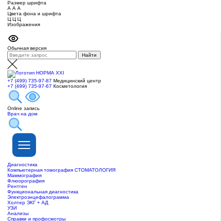
Размер шрифта
А
А
А
Цвета фона и шрифта
Ц
Ц
Ц
Изображения
Обычная версия
+7 (499) 735-97-87
Медицинский центр
+7 (499) 735-97-67
Косметология
Online запись
Врач на дом
Диагностика
Компьютерная томография СТОМАТОЛОГИЯ
Маммография
Флюорография
Рентген
Функциональная диагностика
Электроэнцефалограмма
Холтер ЭКГ + АД
УЗИ
Анализы
Справки и профосмотры