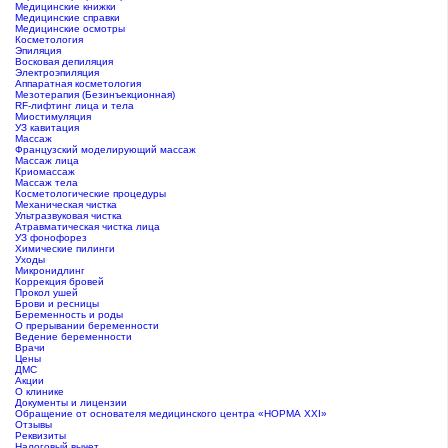
Медицинские книжки
Медицинские справки
Медицинские осмотры
Косметология
Эпиляция
Восковая депиляция
Электроэпиляция
Аппаратная косметология
Мезотерапия (Безинъекционная)
RF-лифтинг лица и тела
Миостимуляция
УЗ кавитация
Массаж
Французский моделирующий массаж
Массаж лица
Криомассаж
Массаж тела
Косметологические процедуры
Механическая чистка
Ультразвуковая чистка
Атравматическая чистка лица
УЗ фонофорез
Химические пилинги
Уходы
Микронидлинг
Коррекция бровей
Прокол ушей
Брови и ресницы
Беременность и роды
О прерывании беременности
Ведение беременности
Врачи
Цены
ДМС
Акции
О клинике
Документы и лицензии
Обращение от основателя медицинского центра «НОРМА ХХI»
Отзывы
Реквизиты
Налоговый вычет