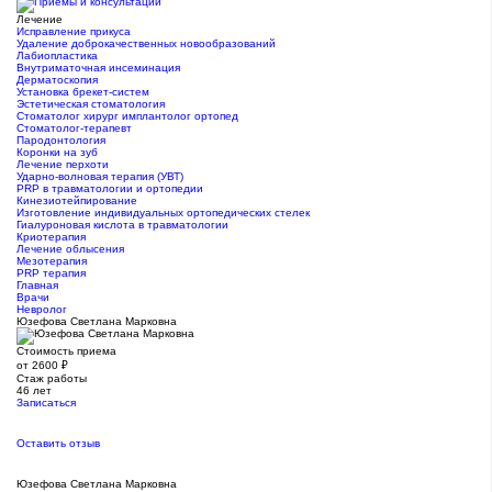
Лечение
Исправление прикуса
Удаление доброкачественных новообразований
Лабиопластика
Внутриматочная инсеминация
Дерматоскопия
Установка брекет-систем
Эстетическая стоматология
Стоматолог хирург имплантолог ортопед
Стоматолог-терапевт
Пародонтология
Коронки на зуб
Лечение перхоти
Ударно-волновая терапия (УВТ)
PRP в травматологии и ортопедии
Кинезиотейпирование
Изготовление индивидуальных ортопедических стелек
Гиалуроновая кислота в травматологии
Криотерапия
Лечение облысения
Мезотерапия
PRP терапия
Главная
Врачи
Невролог
Юзефова Светлана Марковна
Стоимость приема
от 2600 ₽
Стаж работы
46 лет
Записаться
Оставить отзыв
Юзефова Светлана Марковна