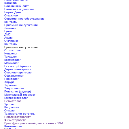
Вакансии
Больничный лист
Памятка и подготовка
Норма Дент
О важном
Современное оборудование
Контакты
Приёмы и консультации
Лечение
Цены
ДМС
Акции
О клинике
Контакты
Приёмы и консультации
Стоматолог
Невролог
Трихолог
Косметолог
Маммолог
Психиатр-Нарколог
Дерматовенеролог
Оториноларинголог
Офтальмолог
Проктолог
Хирург
Терапевт
Эндокринолог
Гинеколог (акушер)
Мануальный терапевт
Гастроэнтеролог
Ревматолог
Уролог
Кардиолог
Онколог
Травматолог-ортопед
Рефлексотерапевт
Физиотерапевт
Врач функциональной диагностики и УЗИ
Рентгенолог