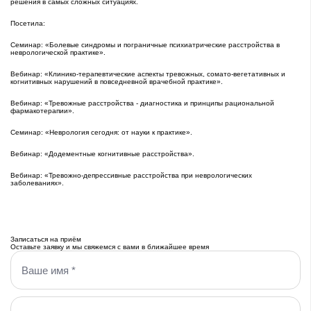
решения в самых сложных ситуациях.
Посетила:
Семинар: «Болевые синдромы и пограничные психиатрические расстройства в
неврологической практике».
Вебинар: «Клинико-терапевтические аспекты тревожных, сомато-вегетативных и
когнитивных нарушений в повседневной врачебной практике».
Вебинар: «Тревожные расстройства - диагностика и принципы рациональной
фармакотерапии».
Семинар: «Неврология сегодня: от науки к практике».
Вебинар: «Додементные когнитивные расстройства».
Вебинар: «Тревожно-депрессивные расстройства при неврологических
заболеваниях».
Записаться на приём
Оставьте заявку и мы свяжемся с вами в ближайшее время