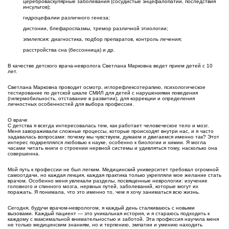
цереброваскулярные заболевания (сосудистые энцефалопатии, последствия
инсультов);
гидроцефалии различного генеза;
дистонии, блефароспазмы, тремор различной этиологии;
эпилепсия: диагностика, подбор препаратов, контроль лечения;
расстройства сна (бессонница) и др.
В качестве детского врача-невролога Светлана Марковна ведет прием детей с 10
лет.
Светлана Марковна проводит осмотр, иглорефлексотерапию, психологическое
тестирование по детской шкале СМИЛ для детей с нарушениями поведения
(гипермобильность, отставание в развитии), для коррекции и определения
личностных особенностей для выбора профессии.
О враче
С детства я всегда интересовалась тем, как работает человеческое тело и мозг.
Меня завораживали сложные процессы, которые происходят внутри нас, и я часто
задавалась вопросами: почему мы чувствуем, думаем и двигаемся именно так? Этот
интерес подкреплялся любовью к науке, особенно к биологии и химии. Я могла
часами читать книги о строении нервной системы и удивляться тому, насколько она
совершенна.
Мой путь к профессии не был легким. Медицинский университет требовал огромной
самоотдачи, но каждая лекция, каждая практика только укрепляли мое желание стать
врачом. Особенно меня увлекали разделы, посвященные неврологии: изучение
головного и спинного мозга, нервных путей, заболеваний, которые могут их
поражать. Я понимала, что это именно то, чем я хочу заниматься всю жизнь.
Сегодня, будучи врачом-неврологом, я каждый день сталкиваюсь с новыми
вызовами. Каждый пациент — это уникальная история, и я стараюсь подходить к
каждому с максимальной внимательностью и заботой. Эта профессия научила меня
не только медицинским знаниям, но и терпению, эмпатии и умению находить