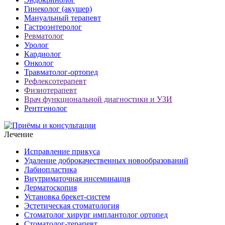
Гинеколог (акушер)
Мануальный терапевт
Гастроэнтеролог
Ревматолог
Уролог
Кардиолог
Онколог
Травматолог-ортопед
Рефлексотерапевт
Физиотерапевт
Врач функциональной диагностики и УЗИ
Рентгенолог
Лечение
Исправление прикуса
Удаление доброкачественных новообразований
Лабиопластика
Внутриматочная инсеминация
Дерматоскопия
Установка брекет-систем
Эстетическая стоматология
Стоматолог хирург имплантолог ортопед
Стоматолог-терапевт