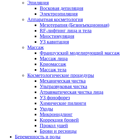
Эпиляция
Восковая депиляция
Электроэпиляция
Аппаратная косметология
Мезотерапия (Безинъекционная)
RF-лифтинг лица и тела
Миостимуляция
УЗ кавитация
Массаж
Французский моделирующий массаж
Массаж лица
Криомассаж
Массаж тела
Косметологические процедуры
Механическая чистка
Ультразвуковая чистка
Атравматическая чистка лица
УЗ фонофорез
Химические пилинги
Уходы
Микронидлинг
Коррекция бровей
Прокол ушей
Брови и ресницы
Беременность и роды