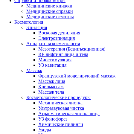
Справки и профосмотры
Медицинские книжки
Медицинские справки
Медицинские осмотры
Косметология
Эпиляция
Восковая депиляция
Электроэпиляция
Аппаратная косметология
Мезотерапия (Безинъекционная)
RF-лифтинг лица и тела
Миостимуляция
УЗ кавитация
Массаж
Французский моделирующий массаж
Массаж лица
Криомассаж
Массаж тела
Косметологические процедуры
Механическая чистка
Ультразвуковая чистка
Атравматическая чистка лица
УЗ фонофорез
Химические пилинги
Уходы