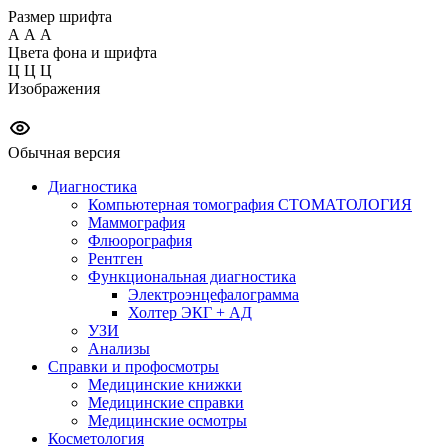
Размер шрифта
А
А
А
Цвета фона и шрифта
Ц
Ц
Ц
Изображения
Обычная версия
Диагностика
Компьютерная томография СТОМАТОЛОГИЯ
Маммография
Флюорография
Рентген
Функциональная диагностика
Электроэнцефалограмма
Холтер ЭКГ + АД
УЗИ
Анализы
Справки и профосмотры
Медицинские книжки
Медицинские справки
Медицинские осмотры
Косметология