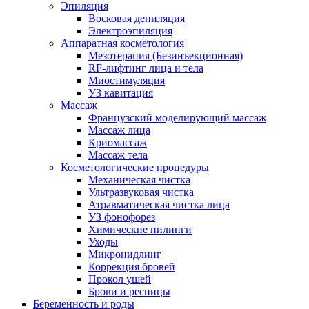
Эпиляция
Восковая депиляция
Электроэпиляция
Аппаратная косметология
Мезотерапия (Безинъекционная)
RF-лифтинг лица и тела
Миостимуляция
УЗ кавитация
Массаж
Французский моделирующий массаж
Массаж лица
Криомассаж
Массаж тела
Косметологические процедуры
Механическая чистка
Ультразвуковая чистка
Атравматическая чистка лица
УЗ фонофорез
Химические пилинги
Уходы
Микронидлинг
Коррекция бровей
Прокол ушей
Брови и ресницы
Беременность и роды