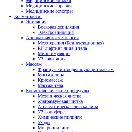
Медицинские книжки
Медицинские справки
Медицинские осмотры
Косметология
Эпиляция
Восковая депиляция
Электроэпиляция
Аппаратная косметология
Мезотерапия (Безинъекционная)
RF-лифтинг лица и тела
Миостимуляция
УЗ кавитация
Массаж
Французский моделирующий массаж
Массаж лица
Криомассаж
Массаж тела
Косметологические процедуры
Механическая чистка
Ультразвуковая чистка
Атравматическая чистка лица
УЗ фонофорез
Химические пилинги
Уходы
Микронидлинг