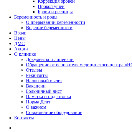
Коррекция бровей
Прокол ушей
Брови и ресницы
Беременность и роды
О прерывании беременности
Ведение беременности
Врачи
Цены
ДМС
Акции
О клинике
Документы и лицензии
Обращение от основателя медицинского центра 
Отзывы
Реквизиты
Налоговый вычет
Вакансии
Больничный лист
Памятка и подготовка
Норма Дент
О важном
Современное оборудование
Контакты