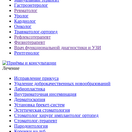
Гастроэнтеролог
Ревматолог
Уролог
Кардиолог
Онколог
Травматолог-ортопед
Рефлексотерапевт
Физиотерапевт
Врач функциональной диагностики и УЗИ
Рентгенолог
Лечение
Исправление прикуса
Удаление доброкачественных новообразований
Лабиопластика
Внутриматочная инсеминация
Дерматоскопия
Установка брекет-систем
Эстетическая стоматология
Стоматолог хирург имплантолог ортопед
Стоматолог-терапевт
Пародонтология
Коронки на зуб