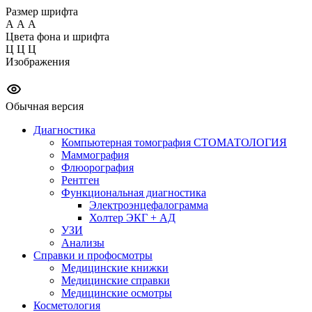
Размер шрифта
А
А
А
Цвета фона и шрифта
Ц
Ц
Ц
Изображения
Обычная версия
Диагностика
Компьютерная томография СТОМАТОЛОГИЯ
Маммография
Флюорография
Рентген
Функциональная диагностика
Электроэнцефалограмма
Холтер ЭКГ + АД
УЗИ
Анализы
Справки и профосмотры
Медицинские книжки
Медицинские справки
Медицинские осмотры
Косметология