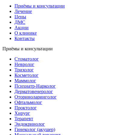
Приёмы и консультации
Лечение
Цены
ДМС
Акции
О клинике
Контакты
Приёмы и консультации
Стоматолог
Невролог
Трихолог
Косметолог
Маммолог
Психиатр-Нарколог
Дерматовенеролог
Оториноларинголог
Офтальмолог
Проктолог
Хирург
Терапевт
Эндокринолог
Гинеколог (акушер)
Мануальный терапевт