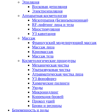
Эпиляция
Восковая депиляция
Электроэпиляция
Аппаратная косметология
Мезотерапия (Безинъекционная)
RF-лифтинг лица и тела
Миостимуляция
УЗ кавитация
Массаж
Французский моделирующий массаж
Массаж лица
Криомассаж
Массаж тела
Косметологические процедуры
Механическая чистка
Ультразвуковая чистка
Атравматическая чистка лица
УЗ фонофорез
Химические пилинги
Уходы
Микронидлинг
Коррекция бровей
Прокол ушей
Брови и ресницы
Беременность и роды