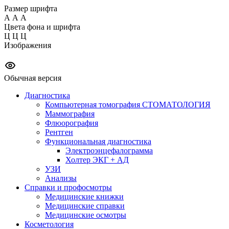
Размер шрифта
А
А
А
Цвета фона и шрифта
Ц
Ц
Ц
Изображения
Обычная версия
Диагностика
Компьютерная томография СТОМАТОЛОГИЯ
Маммография
Флюорография
Рентген
Функциональная диагностика
Электроэнцефалограмма
Холтер ЭКГ + АД
УЗИ
Анализы
Справки и профосмотры
Медицинские книжки
Медицинские справки
Медицинские осмотры
Косметология