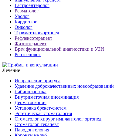
Гастроэнтеролог
Ревматолог
Уролог
Кардиолог
Онколог
Травматолог-ортопед
Рефлексотерапевт
Физиотерапевт
Врач функциональной диагностики и УЗИ
Рентгенолог
Лечение
Исправление прикуса
Удаление доброкачественных новообразований
Лабиопластика
Внутриматочная инсеминация
Дерматоскопия
Установка брекет-систем
Эстетическая стоматология
Стоматолог хирург имплантолог ортопед
Стоматолог-терапевт
Пародонтология
Коронки на зуб