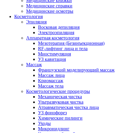
Медицинские книжки
Медицинские справки
Медицинские осмотры
Косметология
Эпиляция
Восковая депиляция
Электроэпиляция
Аппаратная косметология
Мезотерапия (Безинъекционная)
RF-лифтинг лица и тела
Миостимуляция
УЗ кавитация
Массаж
Французский моделирующий массаж
Массаж лица
Криомассаж
Массаж тела
Косметологические процедуры
Механическая чистка
Ультразвуковая чистка
Атравматическая чистка лица
УЗ фонофорез
Химические пилинги
Уходы
Микронидлинг