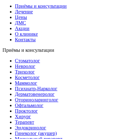
Приёмы и консультации
Лечение
Цены
ДМС
Акции
О клинике
Контакты
Приёмы и консультации
Стоматолог
Невролог
Трихолог
Косметолог
Маммолог
Психиатр-Нарколог
Дерматовенеролог
Оториноларинголог
Офтальмолог
Проктолог
Хирург
Терапевт
Эндокринолог
Гинеколог (акушер)
Мануальный терапевт